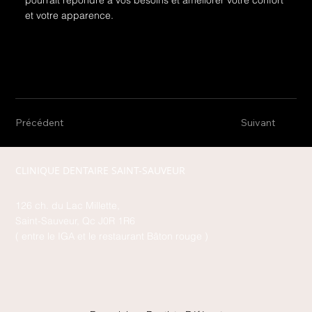
et votre apparence.
Précédent
Suivant
CLINIQUE DENTAIRE SAINT-SAUVEUR
126 ch. du Lac Millette,
Saint-Sauveur, Qc J0R 1R6
( entre le IGA et le restaurant Bâton rouge )