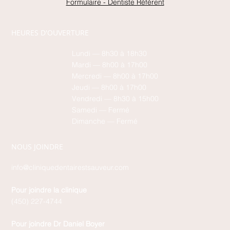
Formulaire - Dentiste Référent
HEURES D'OUVERTURE
Lundi — 8h30 à 18h30
Mardi — 8h00 à 17h00
Mercredi — 8h00 à 17h00
Jeudi — 8h00 à 17h00
Vendredi — 8h30 à 15h00
Samedi — Fermé
Dimanche — Fermé
NOUS JOINDRE
info@cliniquedentairestsauveur.com
Pour joindre la clinique
(450) 227-4744
Pour joindre Dr Daniel Boyer