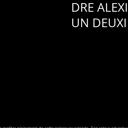
DRE ALEX
UN DEUX
 profiter pleinement de cette précieuse période. Son retour est prévu 