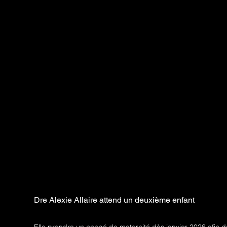
Dre Alexie Allaire attend un deuxième enfant
Elle prendra un congé de maternité dès janvier 2026 afin de