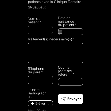
patients avec la Clinique Dentaire
St-Sauveur.
Date de
Nom du
naissance
patient
r
du patient
*
e
q
u
i
Traitement(s) nécerssaire(s)
r
e
d
Courriel
Téléphone
(dentiste
du parent
référent)
Joindre
Radiographi
es
Envoyer
Téléverser
Max: 20 Mb