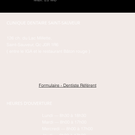
CLINIQUE DENTAIRE SAINT-SAUVEUR
126 ch. du Lac Millette,
Saint-Sauveur, Qc J0R 1R6
( entre le IGA et le restaurant Bâton rouge )
Formulaire - Dentiste Référent
HEURES D'OUVERTURE
Lundi — 8h30 à 18h30
Mardi — 8h00 à 17h00
Mercredi — 8h00 à 17h00